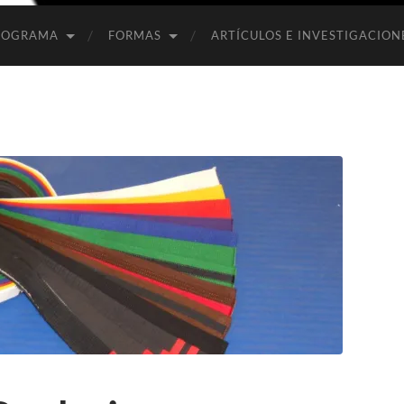
ROGRAMA
FORMAS
ARTÍCULOS E INVESTIGACION