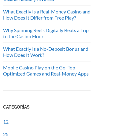
What Exactly Is a Real-Money Casino and
How Does It Differ from Free Play?
Why Spinning Reels Digitally Beats a Trip
to the Casino Floor
What Exactly Is a No-Deposit Bonus and
How Does It Work?
Mobile Casino Play on the Go: Top
Optimized Games and Real-Money Apps
CATEGORÍAS
12
25