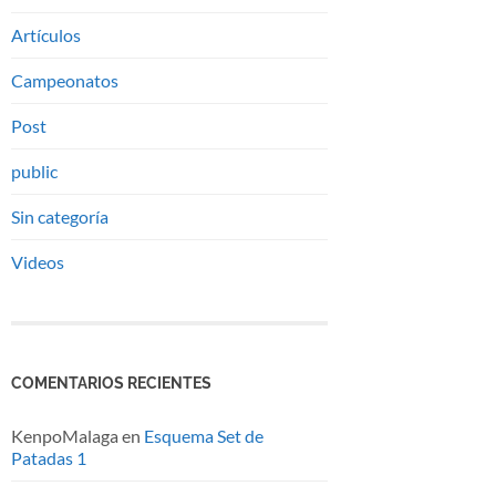
Artículos
Campeonatos
Post
public
Sin categoría
Videos
COMENTARIOS RECIENTES
KenpoMalaga
en
Esquema Set de
Patadas 1