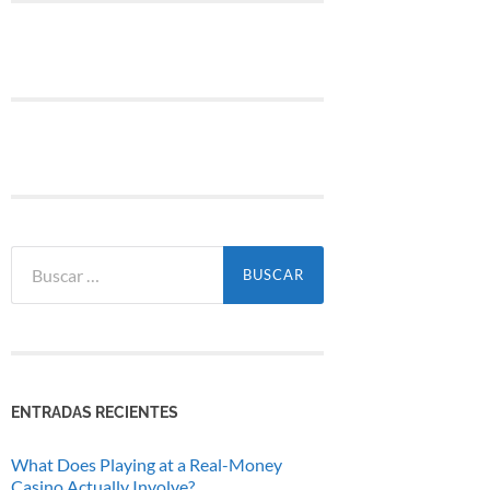
Buscar:
ENTRADAS RECIENTES
What Does Playing at a Real-Money
Casino Actually Involve?