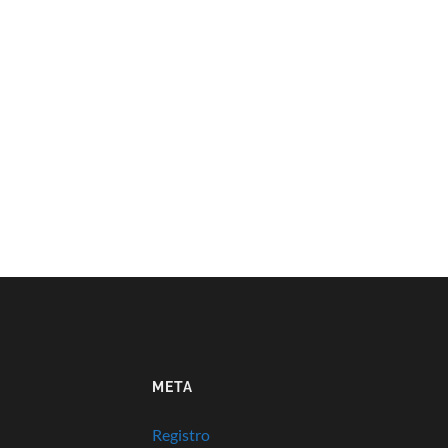
META
Registro