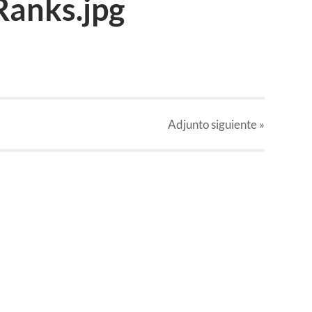
Ranks.jpg
Adjunto
siguiente »