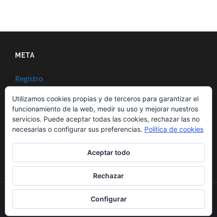
META
Registro
Acceder
Utilizamos cookies propias y de terceros para garantizar el
funcionamiento de la web, medir su uso y mejorar nuestros
Feed de entradas
servicios. Puede aceptar todas las cookies, rechazar las no
necesarias o configurar sus preferencias.
Política de cookies
Feed de comentarios
Aceptar todo
WordPress.org
Rechazar
Configurar
© 2026
KENPOMALAGA
—
ARRIBA ↑