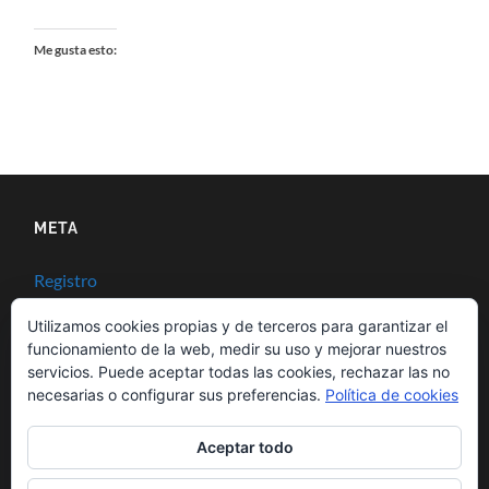
Me gusta esto:
META
Registro
Acceder
Utilizamos cookies propias y de terceros para garantizar el
funcionamiento de la web, medir su uso y mejorar nuestros
Feed de entradas
servicios. Puede aceptar todas las cookies, rechazar las no
necesarias o configurar sus preferencias.
Política de cookies
Feed de comentarios
Aceptar todo
WordPress.org