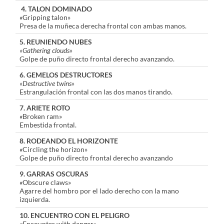
4. TALON DOMINADO
«
Gripping talon»
Presa de la muñeca derecha frontal con ambas manos.
5. REUNIENDO NUBES
«Gathering clouds»
Golpe de puño directo frontal derecho avanzando.
6. GEMELOS DESTRUCTORES
«Destructive twins»
Estrangulación frontal con las dos manos tirando.
7. ARIETE ROTO
«
Broken ram»
Embestida frontal.
8. RODEANDO EL HORIZONTE
«
Circling the horizon»
Golpe de puño directo frontal derecho avanzando
9. GARRAS OSCURAS
«
Obscure claws»
Agarre del hombro por el lado derecho con la mano
izquierda.
10. ENCUENTRO CON EL PELIGRO
«
Encounter with danger»