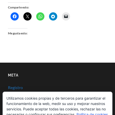
Comparte esto:
Me gusta esto:
META
Registro
Acceder
Utilizamos cookies propias y de terceros para garantizar el
funcionamiento de la web, medir su uso y mejorar nuestros
Feed de entradas
servicios. Puede aceptar todas las cookies, rechazar las no
necesarias o configurar sus preferencias.
Política de cookies